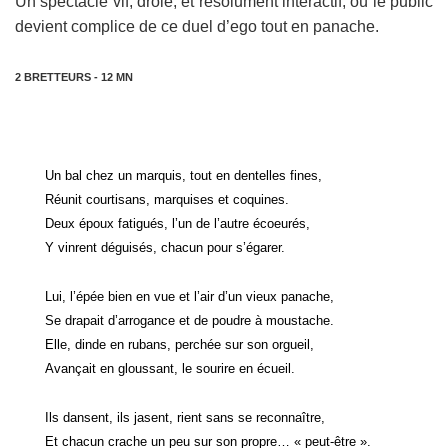
Un spectacle vif, drôle, et résolument interactif, où le public
devient complice de ce duel d’ego tout en panache.
2 BRETTEURS - 12 MN
Un bal chez un marquis, tout en dentelles fines,
Réunit courtisans, marquises et coquines.
Deux époux fatigués, l’un de l’autre écoeurés,
Y vinrent déguisés, chacun pour s’égarer.
Lui, l’épée bien en vue et l’air d’un vieux panache,
Se drapait d’arrogance et de poudre à moustache.
Elle, dinde en rubans, perchée sur son orgueil,
Avançait en gloussant, le sourire en écueil.
Ils dansent, ils jasent, rient sans se reconnaître,
Et chacun crache un peu sur son propre… « peut-être ».